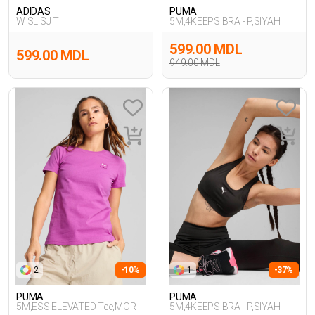
ADIDAS
PUMA
W SL SJ T
5M,4KEEPS BRA - P,SIYAH
599.00 MDL
599.00 MDL
949.00 MDL
2
-10%
1
-37%
PUMA
PUMA
5M,ESS ELEVATED Tee,MOR
5M,4KEEPS BRA - P,SIYAH