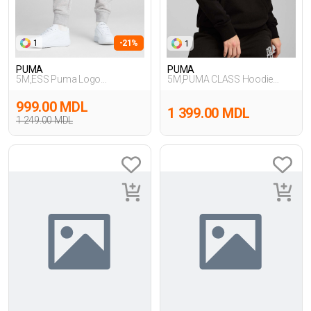
1
-21%
1
PUMA
PUMA
5M,ESS Puma Logo
5M,PUMA CLASS Hoodie
Sweatpants,GRI
TR,SIYAH
999.00 MDL
1 399.00 MDL
1 249.00 MDL