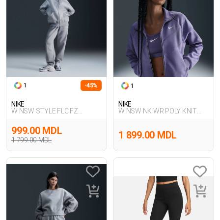
1
-45%
1
NIKE
NIKE
W NSW STYLE FLC FZ
W NSW NK WR POLY KNIT
HOODIE OS
JKT
999.00 MDL
1 899.00 MDL
1 799.00 MDL