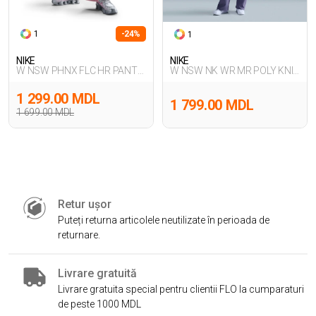
1
-24%
1
NIKE
NIKE
W NSW PHNX FLC HR PANT
W NSW NK WR MR POLY KNIT
WIDE
PNT
1 299.00 MDL
1 799.00 MDL
1 699.00 MDL
Retur ușor
Puteți returna articolele neutilizate în perioada de
returnare.
Livrare gratuită
Livrare gratuita special pentru clientii FLO la cumparaturi
de peste 1000 MDL