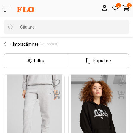
0
0
Îmbrăcăminte
(24 Produse)
Filtru
Populare