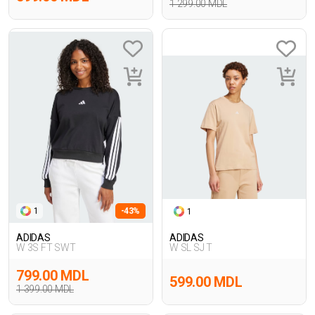
1 299.00 MDL
1
-43%
1
ADIDAS
ADIDAS
W 3S FT SWT
W SL SJ T
799.00 MDL
599.00 MDL
1 399.00 MDL