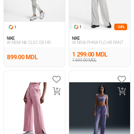
1
-24%
1
NIKE
NIKE
W NSW NK CLSC GX HR
W NSW PHNX FLC HR PANT
TIGHT FTRA
WIDE
1 299.00 MDL
899.00 MDL
1 699.00 MDL