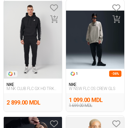
1
-36%
1
NIKE
NIKE
M NK CLUB FLC GX HD TRK
W NSW FLC OS CREW GLS
SUIT
1 099.00 MDL
2 899.00 MDL
1 699.00 MDL