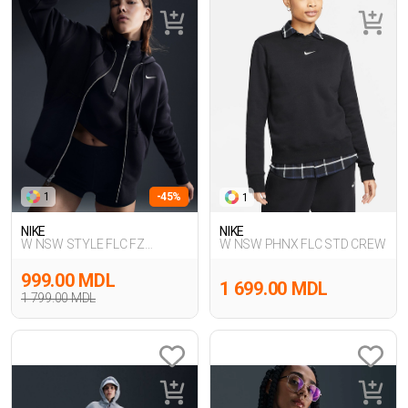
1
-45%
1
NIKE
NIKE
W NSW STYLE FLC FZ
W NSW PHNX FLC STD CREW
HOODIE OS
999.00 MDL
1 699.00 MDL
1 799.00 MDL