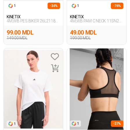
1
-34%
1
-76%
KINETIX
KINETIX
4M,WB PES BIKER 26L2118
4M,WB PAM C NECK 11SN226
4FX,SIYAH
4FX,SIYAH
99.00 MDL
49.00 MDL
149.00 MDL
199.00 MDL
1
-37%
1