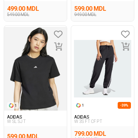
499.00 MDL
599.00 MDL
549.00 MDL
949.00 MDL
1
-39%
1
ADIDAS
ADIDAS
W SL SJ T
W 3S FT CF PT
799.00 MDL
599.00 MDL