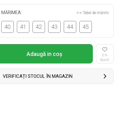
MĂRIMEA:
Tabel de mărimi
40
41
42
43
44
45
Adaugă in coş
0 in
favorit
VERIFICAȚI STOCUL ÎN MAGAZIN