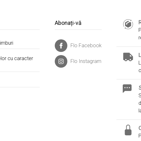
Sezon:
F
Abonați-vă
P
ului:
35091
r
himburi
Flo Facebook
ERSTAY 4PR,HAKI
4W,FERSTAY 4PR,SIYAH
4F,ALASKE
L
KUM
4W,STARGO 4PR,GRI
4W,WINDELL C 4PR,SIYAH
lor cu caracter
Flo Instagram
ELANO N 4PR,LACI
4F,MARCO 4PR,GRI
4F,OZZY 4PR,GRI
L
FOSE.I4PR,PEMBE
4M,LUPE 4FX,A GRI
4I,ENZO 4FX,YESIL
c
AH
4M,EZRA 4FX,GRI
4I,BG-115 4FX,KAHVE
4M,EZRA
S
S
d
l
P