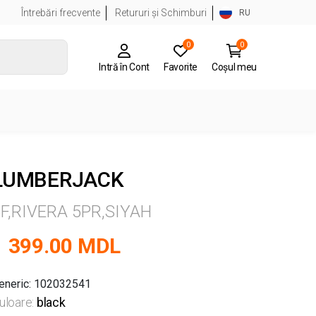
Întrebări frecvente
Retururi și Schimburi
RU
0
0
Intră în Cont
Favorite
Coșul meu
LUMBERJACK
F,RIVERA 5PR,SIYAH
1 399.00 MDL
eneric: 102032541
uloare:
black