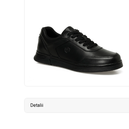
Detalii
Brand:
LUMBERJACK
Model:
5F,R