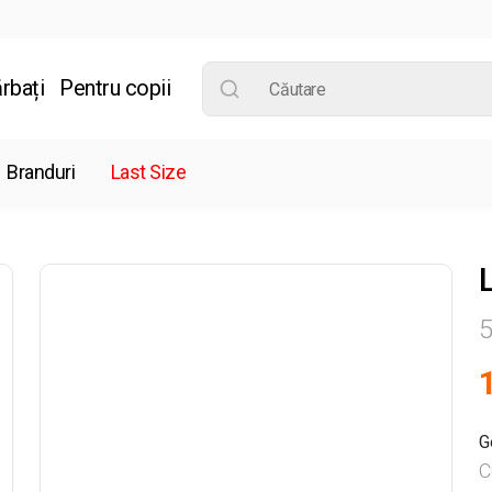
rbați
Pentru copii
Branduri
Last Size
5
G
C