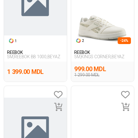
2
-24%
1
REEBOK
REEBOK
5M,REEBOK BB 1000,BEYAZ
5M,KINGS CORNER,BEYAZ
999.00 MDL
1 399.00 MDL
1 299.00 MDL