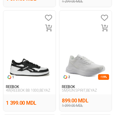
1 299.00 MDL
2
-19%
1
REEBOK
REEBOK
4W,REEBOK BB 1000,BEYAZ
5M,RUN SPIRIT,BEYAZ
899.00 MDL
1 399.00 MDL
1 099.00 MDL