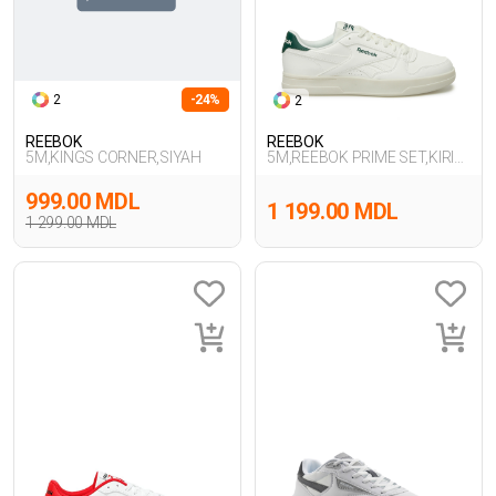
2
-24%
2
REEBOK
REEBOK
5M,KINGS CORNER,SIYAH
5M,REEBOK PRIME SET,KIRIK
BEYAZ
999.00 MDL
1 199.00 MDL
1 299.00 MDL