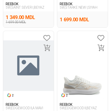
REEBOK
REEBOK
5W,SAINT SEVER I,BEYAZ
5W,STARKE NEW I,SIYAH
1 349.00 MDL
1 699.00 MDL
1 699.00 MDL
2
2
REEBOK
REEBOK
5W,EDGEWOOD II,A MAVI
5W,EDGEWOOD II,BEYAZ