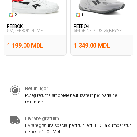
2
1
REEBOK
REEBOK
5M,REEBOK PRIME
5M,REINE PLUS 25,BEYAZ
SET,BEYAZ
1 199.00 MDL
1 349.00 MDL
Retur ușor
Puteți returna articolele neutilizate în perioada de
returnare.
Livrare gratuită
Livrare gratuita special pentru clientii FLO la cumparaturi
de peste 1000 MDL