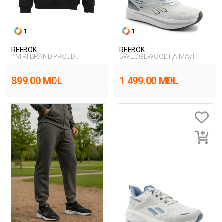
1
1
REEBOK
REEBOK
4M,RI BRAND PROUD
5W,EDGEWOOD II,A MAVI
CREW,SIYAH
899.00 MDL
1 499.00 MDL