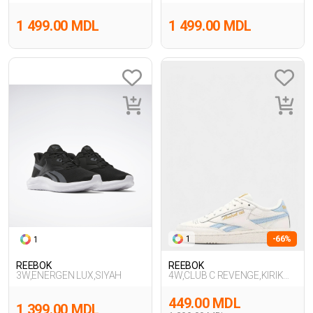
1 499.00 MDL
1 499.00 MDL
1
-66%
1
REEBOK
REEBOK
3W,ENERGEN LUX,SIYAH
4W,CLUB C REVENGE,KIRIK
BEYAZ
449.00 MDL
1 399.00 MDL