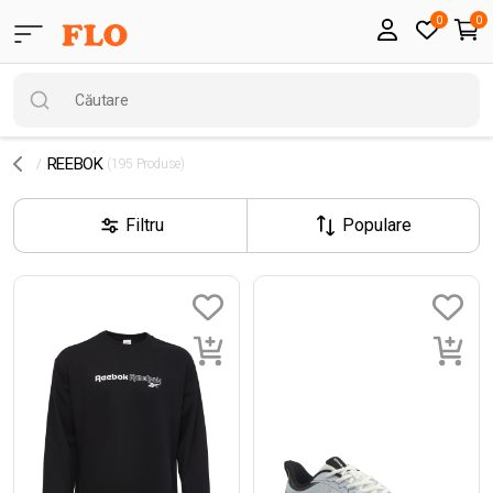
0
0
REEBOK
(195 Produse)
Filtru
Populare