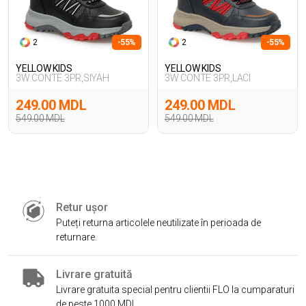
2
-55%
2
-55%
YELLOW KIDS
YELLOW KIDS
3W CONTE 3PR,SIYAH
3W CONTE 3PR,LACI
249.00 MDL
249.00 MDL
549.00 MDL
549.00 MDL
Retur ușor
Puteți returna articolele neutilizate în perioada de
returnare.
Livrare gratuită
Livrare gratuita special pentru clientii FLO la cumparaturi
de peste 1000 MDL