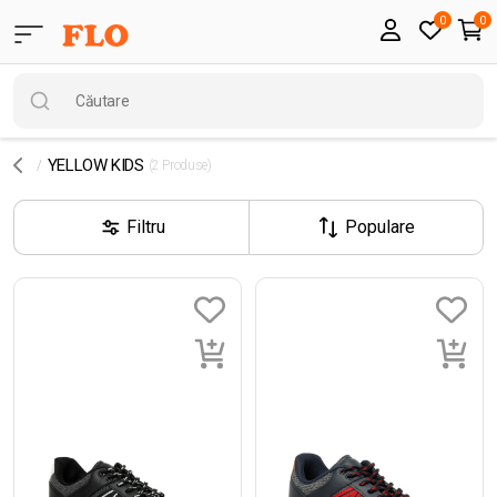
0
0
YELLOW KIDS
(2 Produse)
Filtru
Populare