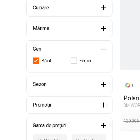
Culoare
Mărime
Gen
Băiat
Femei
Sezon
1
Polari
Promoții
3M WOR
129.00 
Gama de prețuri