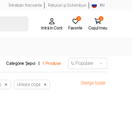
Întrebări frecvente
Retururi și Schimburi
RU
0
0
Intră în Cont
Favorite
Coșul meu
Categorie Șepci
1 Produse
Sterge toate
ș
Unisex copii