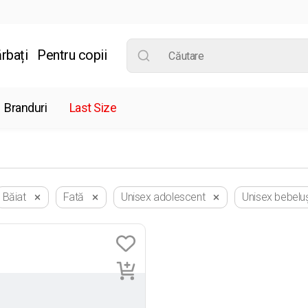
rbați
Pentru copii
Branduri
Last Size
Băiat
Fată
Unisex adolescent
Unisex bebelu