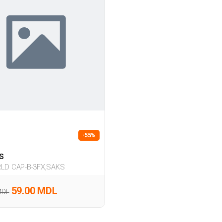
-55%
s
LD CAP-B-3FX,SAKS
59.00 MDL
MDL