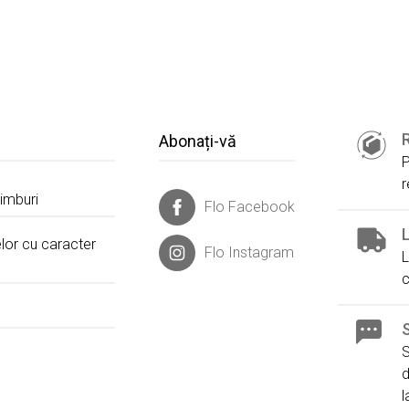
Abonați-vă
P
r
himburi
Flo Facebook
L
lor cu caracter
Flo Instagram
L
c
S
S
d
l