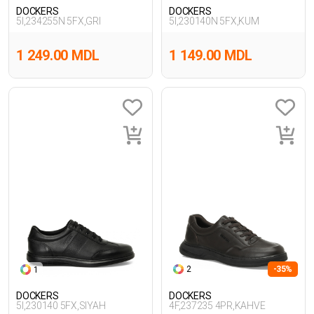
DOCKERS
DOCKERS
5I,234255N 5FX,GRI
5I,230140N 5FX,KUM
1 249.00 MDL
1 149.00 MDL
2
-35%
1
DOCKERS
DOCKERS
5I,230140 5FX,SIYAH
4F,237235 4PR,KAHVE