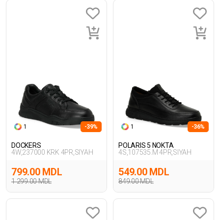
1
-39%
1
-36%
DOCKERS
POLARIS 5 NOKTA
4W,237000 KRK 4PR,SIYAH
4S,107535.M 4PR,SIYAH
799.00 MDL
549.00 MDL
1 299.00 MDL
849.00 MDL