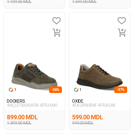
1 199.00 MDL
1 599.00 MDL
1
-36%
1
-37%
DOCKERS
OXIDE
4W,237000N KRK 4PR,HAKI
4F,KORN-BNF 4PR,KUM
899.00 MDL
599.00 MDL
1 399.00 MDL
949.00 MDL