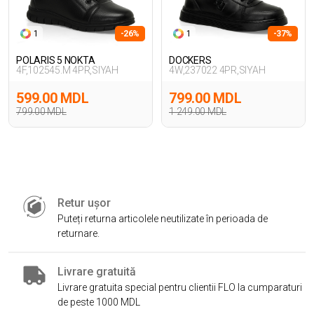
1
-26%
1
-37%
POLARIS 5 NOKTA
DOCKERS
4F,102545.M 4PR,SIYAH
4W,237022 4PR,SIYAH
599.00 MDL
799.00 MDL
799.00 MDL
1 249.00 MDL
Retur ușor
Puteți returna articolele neutilizate în perioada de
returnare.
Livrare gratuită
Livrare gratuita special pentru clientii FLO la cumparaturi
de peste 1000 MDL