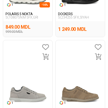
1
-16%
1
POLARIS 5 NOKTA
DOCKERS
5I,108075N.M 5FX,GRI
5I,234255 5FX,SIYAH
849.00 MDL
1 249.00 MDL
999.00 MDL
1
1