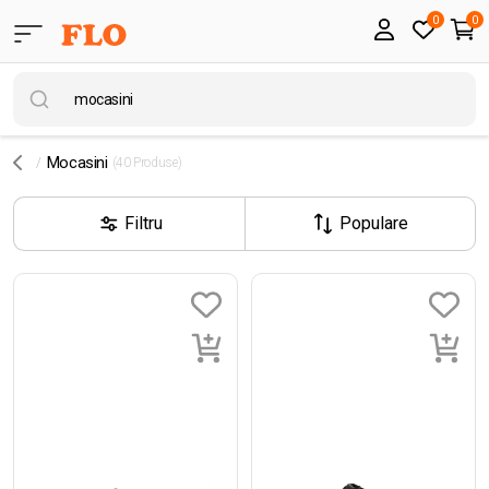
0
0
Mocasini
(40 Produse)
Filtru
Populare