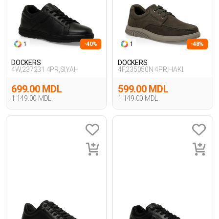
1
-40%
1
-48%
DOCKERS
DOCKERS
4W,237231 4PR,SIYAH
4F,235050N 4PR,HAKI
699.00 MDL
599.00 MDL
1 149.00 MDL
1 149.00 MDL