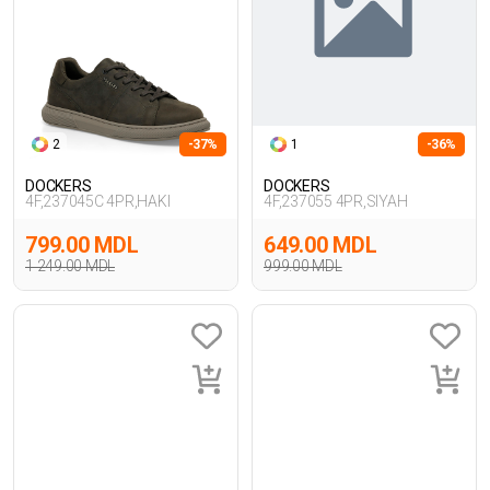
2
-37%
1
-36%
DOCKERS
DOCKERS
4F,237045C 4PR,HAKI
4F,237055 4PR,SIYAH
799.00 MDL
649.00 MDL
1 249.00 MDL
999.00 MDL