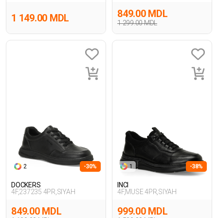
849.00 MDL
1 149.00 MDL
1 299.00 MDL
2
-30%
1
-38%
DOCKERS
INCI
4F,237235 4PR,SIYAH
4F,MUSE 4PR,SIYAH
849.00 MDL
999.00 MDL