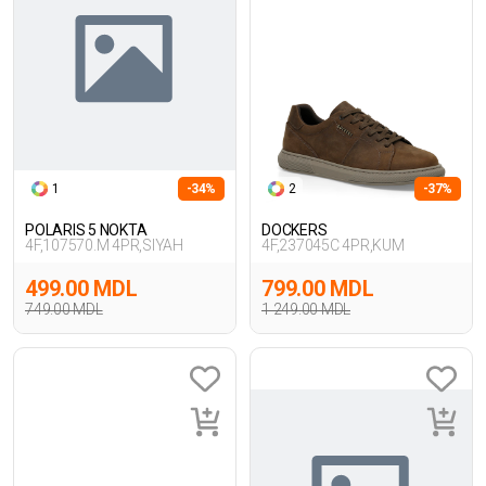
1
-34%
2
-37%
POLARIS 5 NOKTA
DOCKERS
4F,107570.M 4PR,SIYAH
4F,237045C 4PR,KUM
499.00 MDL
799.00 MDL
749.00 MDL
1 249.00 MDL