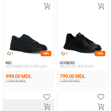
1
-38%
1
-39%
INCI
DOCKERS
4F,STRANFORD N 4PR,LACI
4W,237241 4PR,SIYAH
999.00 MDL
799.00 MDL
1 599.00 MDL
1 299.00 MDL