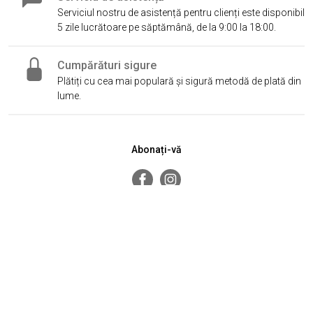
Serviciul nostru de asistență pentru clienți este disponibil
5 zile lucrătoare pe săptămână, de la 9:00 la 18:00.
Cumpărături sigure
Plătiți cu cea mai populară și sigură metodă de plată din
lume.
Abonați-vă
Întrebări frecvente
Retururi și Schimburi
Politica de confidențialitate și
Protecția datelor cu caracter
cookie
personal
Magazinele noastre
Contacte