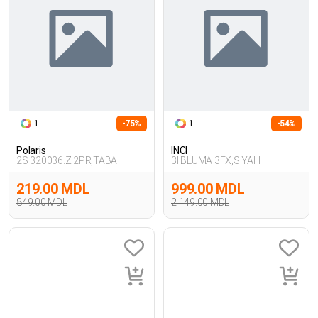
1
-75%
1
-54%
Polaris
INCI
2S 320036.Z 2PR,TABA
3I BLUMA 3FX,SIYAH
219.00 MDL
999.00 MDL
849.00 MDL
2 149.00 MDL