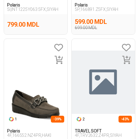
Polaris
Polaris
5I,INT1225Y063 5FX,SIYAH
5P,166891.Z5FX,SIYAH
599.00 MDL
799.00 MDL
699.00 MDL
1
-39%
2
-43%
Polaris
TRAVEL SOFT
4F,166552.NZ4PR,HAKI
4F,TRV2632.Z4PR,SIYAH