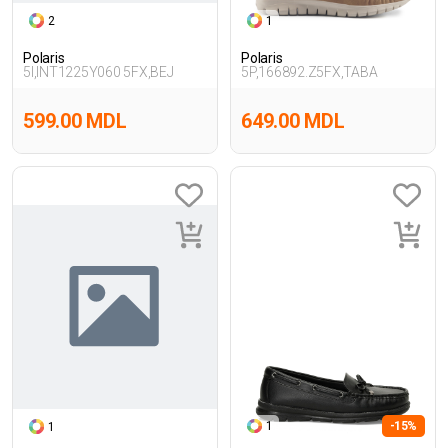
2
1
Polaris
Polaris
5I,INT1225Y060 5FX,BEJ
5P,166892.Z5FX,TABA
599.00 MDL
649.00 MDL
1
-15%
1