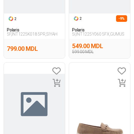
2
-9%
2
Polaris
Polaris
5F,INT1225K018 5PR,SIYAH
5I,INT1225Y060 5FX,GUMUS
549.00 MDL
799.00 MDL
599.00 MDL