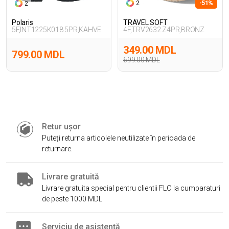
2
-51%
2
Polaris
TRAVEL SOFT
5F,INT1225K018 5PR,KAHVE
4F,TRV2632.Z4PR,BRONZ
349.00 MDL
799.00 MDL
699.00 MDL
Retur ușor
Puteți returna articolele neutilizate în perioada de
returnare.
Livrare gratuită
Livrare gratuita special pentru clientii FLO la cumparaturi
de peste 1000 MDL
Serviciu de asistență