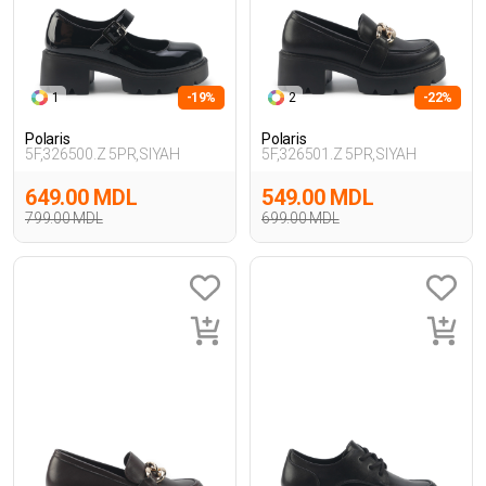
1
-19%
2
-22%
Polaris
Polaris
5F,326500.Z 5PR,SIYAH
5F,326501.Z 5PR,SIYAH
649.00 MDL
549.00 MDL
799.00 MDL
699.00 MDL