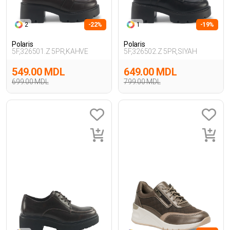
2
-22%
1
-19%
Polaris
Polaris
5F,326501.Z 5PR,KAHVE
5F,326502.Z 5PR,SIYAH
549.00 MDL
649.00 MDL
699.00 MDL
799.00 MDL