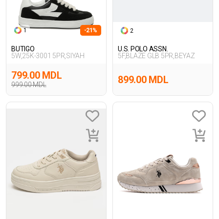
1
-21%
2
BUTIGO
U.S. POLO ASSN.
5W,25K-3001 5PR,SIYAH
5F,BLAZE GLB 5PR,BEYAZ
799.00 MDL
899.00 MDL
999.00 MDL