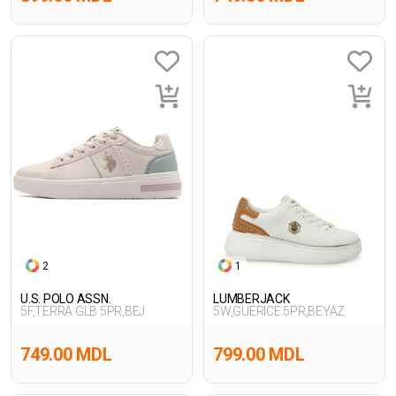
2
1
U.S. POLO ASSN.
LUMBERJACK
5F,TERRA GLB 5PR,BEJ
5W,GUERICE 5PR,BEYAZ
749.00 MDL
799.00 MDL