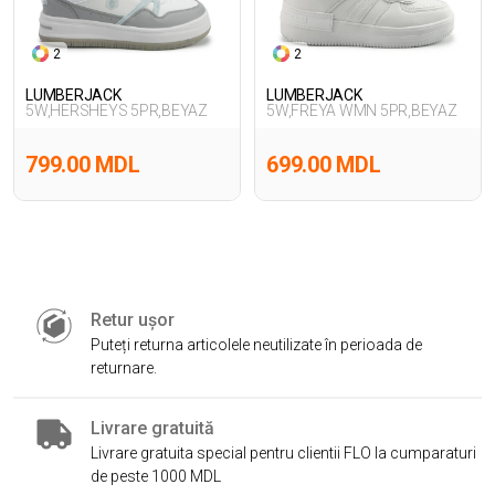
2
2
LUMBERJACK
LUMBERJACK
5W,HERSHEYS 5PR,BEYAZ
5W,FREYA WMN 5PR,BEYAZ
799.00 MDL
699.00 MDL
Retur ușor
Puteți returna articolele neutilizate în perioada de
returnare.
Livrare gratuită
Livrare gratuita special pentru clientii FLO la cumparaturi
de peste 1000 MDL