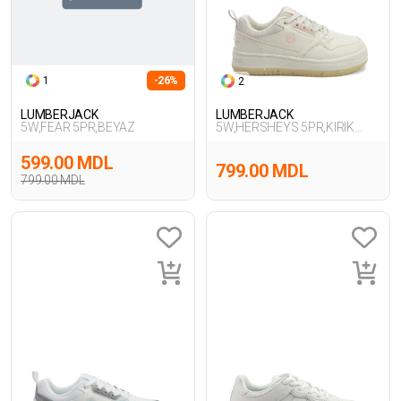
1
-26%
2
LUMBERJACK
LUMBERJACK
5W,FEAR 5PR,BEYAZ
5W,HERSHEYS 5PR,KIRIK
BEYAZ
599.00 MDL
799.00 MDL
799.00 MDL