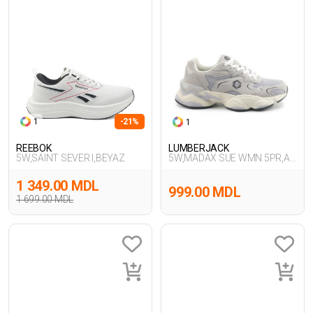
1
-21%
1
REEBOK
LUMBERJACK
5W,SAINT SEVER I,BEYAZ
5W,MADAX SUE WMN 5PR,A
GRI
1 349.00 MDL
999.00 MDL
1 699.00 MDL