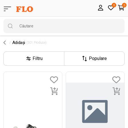
0
0
Adidași
(501 Produse)
Filtru
Populare